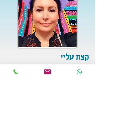
קצת עליי
גרה עובדת ויוצרת בכפר ורדים שבגליל
המערבי.
מנחת קבוצות בשילוב אמנויות.
מורה ומנחה לקונסטלציה משפחתית,
מערכתית מטעם ביה"ס הישראלי "דרך
הקונסטלציה".
מייסדת ומפתחת את "הדרך היצירתית" ו-
"קונסטלציה משפחתית יצירתית".
מאסטר NLP, מאסטר Timeline Therapy.
הילרית שמאנית משושלת הקורנדרוס.